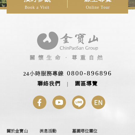
Book a Visit
Online Tour
關懷生命‧尊重自然
0800-896896
24小時服務專線
聯絡我們
|
園區導覽
關於金寶山
消息活動
墓園塔位靈位