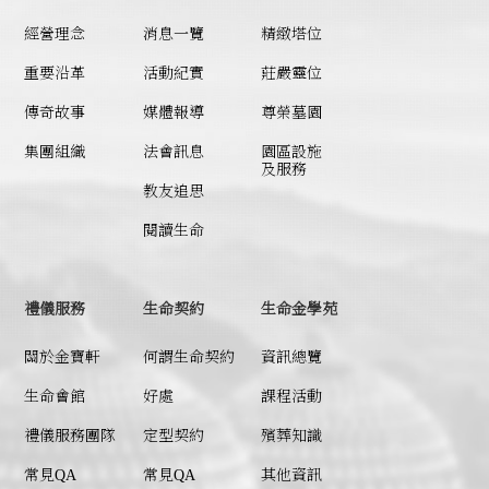
經營理念
消息一覽
精緻塔位
重要沿革
活動紀實
莊嚴靈位
傳奇故事
媒體報導
尊榮墓園
集團組織
法會訊息
園區設施
及服務
教友追思
閱讀生命
禮儀服務
生命契約
生命金學苑
關於金寶軒
何謂
生命契約
資訊總覽
生命會館
好處
課程活動
禮儀服務團隊
定型契約
殯葬知識
常見QA
常見QA
其他資訊