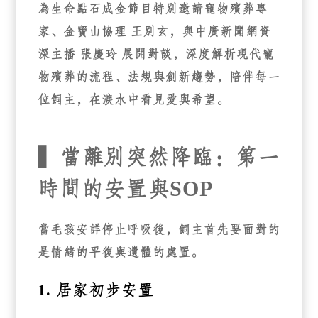
為生命點石成金節目特別邀請寵物殯葬專
家、金寶山協理
王別玄
，與中廣新聞網資
深主播
張慶玲
展開對談，深度解析現代寵
物殯葬的流程、法規與創新趨勢，陪伴每一
位飼主，在淚水中看見愛與希望。
▍當離別突然降臨：第一
時間的安置與SOP
當毛孩安詳停止呼吸後，飼主首先要面對的
是情緒的平復與遺體的處置。
1. 居家初步安置