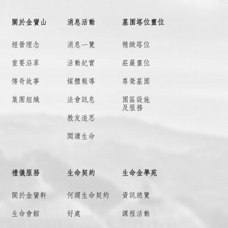
關於金寶山
消息活動
墓園塔位靈位
經營理念
消息一覽
精緻塔位
重要沿革
活動紀實
莊嚴靈位
傳奇故事
媒體報導
尊榮墓園
集團組織
法會訊息
園區設施
及服務
教友追思
閱讀生命
禮儀服務
生命契約
生命金學苑
關於金寶軒
何謂
生命契約
資訊總覽
生命會館
好處
課程活動