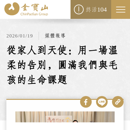
104
終活
Togg
navi
2026/01/19
媒體報導
從家人到天使：用一場溫
柔的告別，圓滿我們與毛
孩的生命課題