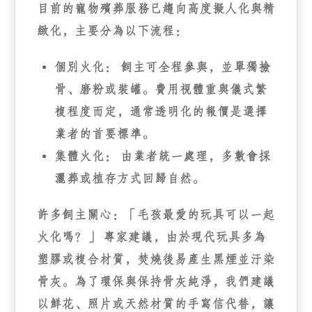
目前的寵物殯葬服務已趨向高度擬人化與精
緻化，主要分為以下流程：
個別火化：
飼主可全程參與，並單獨撿
骨、磨粉或裝罐。費用視體重與儀式繁
複程度而定，通常透明化的報價是選擇
業者的首要標準。
集體火化：
由業者統一處理，多數會採
灑葬或植存方式回歸自然。
許多飼主關心：
「毛孩最愛的玩具可以一起
火化嗎？」
專家建議，由於現代玩具多為
塑膠或複合材質，焚燒後易產生黑煙並汙染
骨灰。為了環保與保持骨灰純淨，我們建議
以鮮花、照片或天然材質的手寫信代替，讓