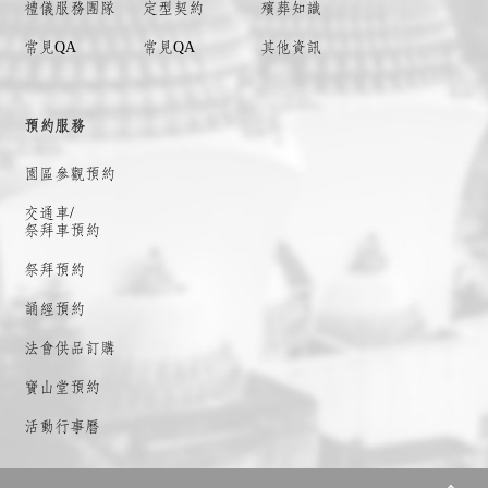
禮儀服務團隊
定型契約
殯葬知識
常見QA
常見QA
其他資訊
預約服務
園區參觀預約
交通車/
祭拜車預約
祭拜預約
誦經預約
法會供品訂購
寶山堂預約
活動行事曆