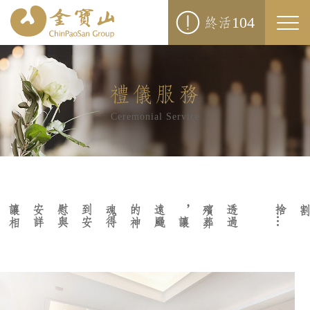
104
終活
Togg
navi
禮儀服務
Ceremonial Service
讓
相
送
的
親
詳
遠
的
魂
到
慰
安
，
葬
透
過
殯
…
讓
颺
神
得
安
與