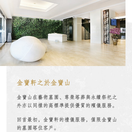
金寶軒之於金寶山
金寶山在藝術墓園、尊榮塔葬與永續祭祀之
外
亦以同樣的高標準提供優質的殯儀服務
。
回首最初
，
金寶軒的禮儀服務
，
僅限金寶山
的墓園塔位客戶
。