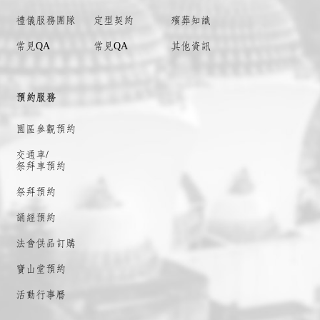
禮儀服務團隊
定型契約
殯葬知識
常見QA
常見QA
其他資訊
預約服務
園區參觀預約
交通車/
祭拜車預約
祭拜預約
誦經預約
法會供品訂購
寶山堂預約
活動行事曆