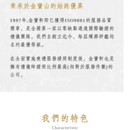
秉承於金寶山的始終優異
1997年,金寶軒即已獲得ISO9001的服務品質
標章
，
是全國第一家以零缺點通過國際驗證的
禮儀團隊
，
我們自創立迄今，每屆殯葬評鑑均
名列最優等級
。
在全面實施喪禮服務證照制度後
，
金寶軒也是
擁有禮儀師證照比例最高(相對於服務件數)的
公司
。
我們的特色
Characteristic