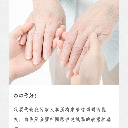
◎◎你好！
我要代表我的家人和所有來弔唁媽媽的親
友，向你及金寶軒團隊表達誠摯的敬意和感