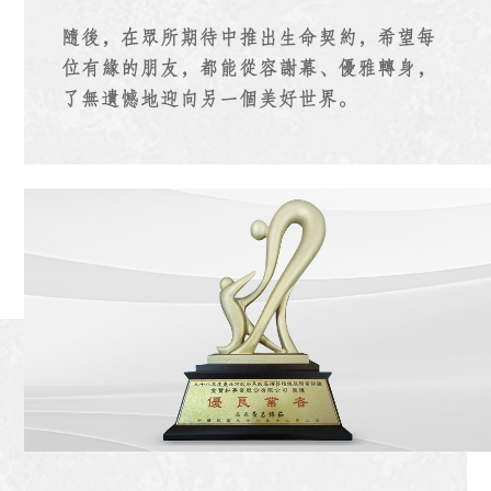
隨後，在眾所期待中推出生命契約
，
希望每
位有緣的朋友
，
都能從容謝幕、優雅轉身
，
了無遺憾地迎向另一個美好世界
。