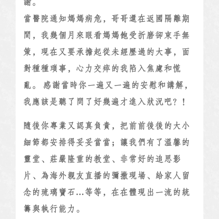
謝。
當醫院通知媽媽病危，哥哥還在返國隔離期
間，我幾個月來眼看媽媽飽受折磨卻束手無
策，現在又要承擔起從未經歷過的大事，面
對種種瑣事，心力交瘁的我陷入焦慮和慌
亂。 感謝當時你一遍又一遍的安慰和講解，
我應該是聽了問了好幾遍才進入狀況吧？！
隨後你專業又認真負責，把前前後後的大小
細節都安排得妥妥當當；讓我們有了溫馨的
靈堂、莊嚴隆重的教堂、非常好的追思影
片、為海外親友直播的彌撒現場、給家人留
念的琉璃寶石…等等，在在體現出一流的統
籌與執行能力。