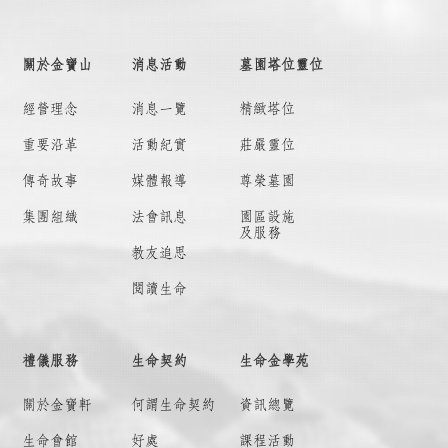
關於金寶山
消息活動
墓園塔位靈位
經營理念
消息一覽
精緻塔位
重要沿革
活動紀實
莊嚴靈位
傳奇故事
媒體報導
尊榮墓園
集團組織
法會訊息
園區設施
及服務
教友追思
閱讀生命
禮儀服務
生命契約
生命金學苑
關於金寶軒
何謂
生命契約
資訊總覽
生命會館
好處
課程活動