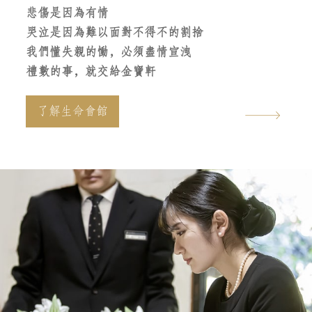
悲傷是因為有情
哭泣是因為難以面對不得不的割捨
我們懂失親的慟，必須盡情宣洩
禮數的事，就交給金寶軒
了解生命會館