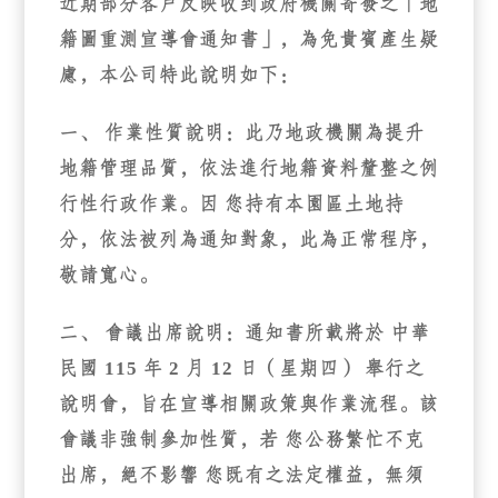
近期部分客戶反映收到政府機關寄發之「
地
籍圖重測宣導會通知書
」，為免貴賓產生疑
慮，本公司特此說明如下：
一、
作業性質說明
：此乃地政機關為提升
地籍管理品質，依法進行地籍資料釐整之例
行性行政作業。因 您持有本園區土地持
分，依法被列為通知對象，此為正常程序，
敬請寬心。
二、
會議出席說明
：通知書所載將於
中華
民國 115 年 2 月 12 日（星期四）
舉行之
說明會，旨在宣導相關政策與作業流程。該
會議
非強制參加性質
，若 您公務繁忙不克
出席，絕不影響 您既有之法定權益，無須