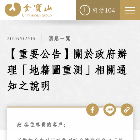
104
終活
Togg
navi
2026/02/06
消息一覽
【重要公告】關於政府辦
理「地籍圖重測」相關通
知之說明
致 各位尊貴的客戶：