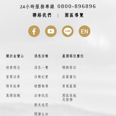
0800-896896
24小時服務專線
聯絡我們
|
園區導覽
關於金寶山
消息活動
墓園塔位靈位
經營理念
消息一覽
精緻塔位
重要沿革
活動紀實
莊嚴靈位
傳奇故事
媒體報導
尊榮墓園
集團組織
法會訊息
園區設施
及服務
教友追思
閱讀生命