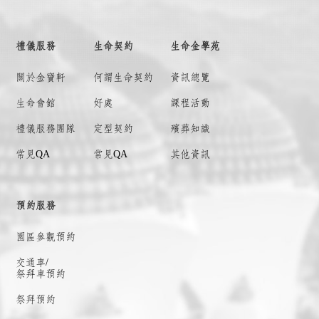
禮儀服務
生命契約
生命金學苑
關於金寶軒
何謂
生命契約
資訊總覽
生命會館
好處
課程活動
禮儀服務團隊
定型契約
殯葬知識
常見QA
常見QA
其他資訊
預約服務
園區參觀預約
交通車/
祭拜車預約
祭拜預約