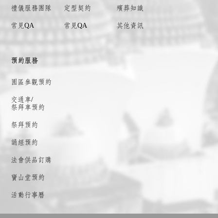
禮儀服務團隊
定型契約
殯葬知識
常見QA
常見QA
其他資訊
預約服務
園區參觀預約
交通車/
祭拜車預約
祭拜預約
誦經預約
法會供品訂購
寶山堂預約
活動行事曆