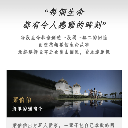
“每個生命
都有令人感動的時刻
”
每段生命都會創造一段獨一無二的回憶
而這些無數個生命故事
最終選擇長存於金寶山園區，被永遠追憶
葉伯伯
將軍的彌補令
葉伯伯出身軍人世家，一輩子把自己奉獻給國