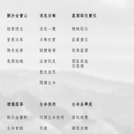
關於金寶山
消息活動
墓園塔位靈位
經營理念
消息一覽
精緻塔位
重要沿革
活動紀實
莊嚴靈位
傳奇故事
媒體報導
尊榮墓園
集團組織
法會訊息
園區設施
及服務
教友追思
閱讀生命
禮儀服務
生命契約
生命金學苑
關於金寶軒
何謂
生命契約
資訊總覽
生命會館
好處
課程活動