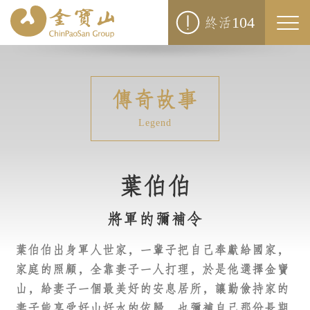
104
終活
Togg
navi
傳奇
故事
Legend
葉伯伯
將軍的彌補令
葉伯伯出身軍人世家，一輩子把自己奉獻給國家，
家庭的照顧，全靠妻子一人打理，於是他選擇金寶
山，給妻子一個最美好的安息居所，讓勤儉持家的
妻子能享受好山好水的依歸，也彌補自己那份長期