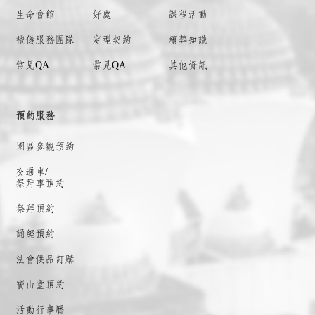
生命會館
好處
課程活動
禮儀服務團隊
定型契約
殯葬知識
常見QA
常見QA
其他資訊
預約服務
園區參觀預約
交通車/
祭拜車預約
祭拜預約
誦經預約
法會供品訂購
寶山堂預約
活動行事曆