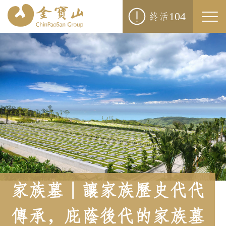
104
終活
Togg
navi
家族墓｜讓家族歷史代代
傳承，庇蔭後代的家族墓