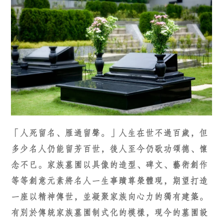
「人死留名、雁過留聲。」人生在世不過百歲，但
多少名人仍能留芳百世，後人至今仍歌功頌德、懷
念不已。家族墓園以具像的造型、碑文、藝術創作
等等創意元素將名人一生事蹟尊榮體現，期望打造
一座以精神傳世，並凝聚家族向心力的獨有建築。
有別於傳統家族墓園制式化的模樣，現今的墓園設