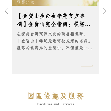
殯葬知識
【金寶山生命金學苑官方專
欄】金寶山完全指南：從塔位
價格、名人墓園到交通資訊的
在探討台灣殯葬文化的頂層指標時，
深度解析
「金寶山」無疑是最常被提起的名詞。
座落於北海岸的金寶山，不僅僅是一座
墓園，更被譽為「世界最美的墓園」。
許多人透過搜尋「金寶山台北」或「金
寶山官網」來了解這個結合藝術、建築
與人文的永恆安息之地。 本篇文章將以
官方視角，深入解答網路上關於「金寶
山塔位價格ptt」熱議的費用問題、介紹
園區設施及服務
長眠於此的「金寶山藝人」，並提供詳
細的「金寶山交通」指引，帶您一窺這
Facilities and Services
座藝術殿堂的真實面貌。