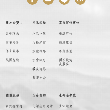
關於金寶山
消息活動
墓園塔位靈位
經營理念
消息一覽
精緻塔位
重要沿革
活動紀實
莊嚴靈位
傳奇故事
媒體報導
尊榮墓園
集團組織
法會訊息
園區設施
及服務
教友追思
閱讀生命
禮儀服務
生命契約
生命金學苑
關於金寶軒
何謂
生命契約
資訊總覽