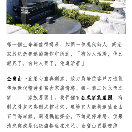
每一個生命都值得喝采，如同一位現代詩人--臧克
家於紀念魯迅的詩作中所述，「有的人活著，他已
經死了，有的人死了，他還活著」
金寶山
一直用心靈與創意，致力為每位客戶打造能
傳承世代精神並富含家族情感、獨一無二的永恆之
家——「家族墓園」。我們備有
各式家族墓園
，有
制式骨灰穴與制式棺材穴，環境宜人能夠遠眺金山
石門海岸線。周邊機能齊全，不論是停車場、供果
清洗處或是化紙爐都近在咫尺。金寶山更歡迎您