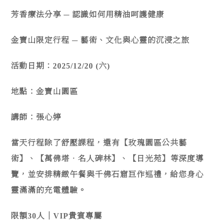
芳香療法分享 ─ 認識如何用精油呵護健康
金寶山限定行程 ─ 藝術、文化與心靈的沉浸之旅
活動日期：2025/12/20 (六)
地點：金寶山園區
講師：張心婷
當天行程除了舒壓課程，還有【玫瑰園區公共藝
術】、【萬佛塔‧名人碑林】、【日光苑】等深度導
覽，並安排精緻午餐與千佛石窟巨作巡禮，給您身心
靈滿滿的充電體驗。
限額30人｜VIP貴賓專屬