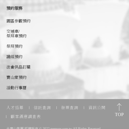
預約服務
園區參觀預約
交通車/
祭拜車預約
祭拜預約
誦經預約
法會供品訂購
寶山堂預約
活動行事曆
人才招募
信託查詢
發票查詢
資訊公開
顧客滿意調查表
金寶山集團 版權所有 © 2022 memory.com.tw All Rights Reserved