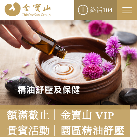
104
終活
Togg
navi
額滿截止｜金寶山 VIP
貴賓活動｜園區精油舒壓