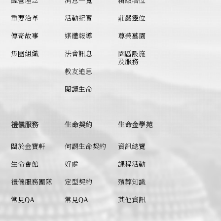
經營理念
消息一覽
精緻塔位
重要沿革
活動紀實
莊嚴靈位
傳奇故事
媒體報導
尊榮墓園
集團組織
法會訊息
園區設施
及服務
教友追思
閱讀生命
禮儀服務
生命契約
生命金學苑
關於金寶軒
何謂
生命契約
資訊總覽
生命會館
好處
課程活動
禮儀服務團隊
定型契約
殯葬知識
常見QA
常見QA
其他資訊