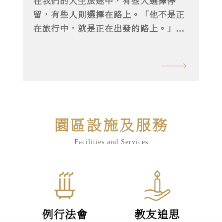
在我們的人生旅途中，有些人選擇停
留，有些人則選擇在路上。「他不是正
在旅行中，就是正在出發的路上。」這
是許多人對旅遊作家溫士凱的第一印
象。身為七座廣播金鐘獎得主，並行遍
世界一百多個國家，溫士凱的人生豐富
且充滿冒險。 然而，這位熱愛自由的靈
魂，在面對「照顧病榻父親」的艱難課
題，以及單身族的「老後規劃」時，展
園區設施及服務
現了與冒險截然不同的細膩與深謀遠
慮。在《為生命點石成金》節目中，溫
Facilities and Services
士凱分享了他是如何透過提早準備，讓
人生在每個階段都能瀟灑而無罣礙。
例行法會
教友追思