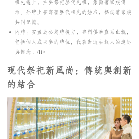
祖先龕上，主要祭祀歷代先祖，象徵著家族傳
承。外牌上書寫著歷代祖先的姓名，標誌著家族
共同記憶。
內牌：安置於公媽牌後方，專門供奉直系血親，
包括個人或夫妻的牌位，代表對逝去親人的追思
與懷念。/li>
現代祭祀新風尚：傳統與創新
的結合