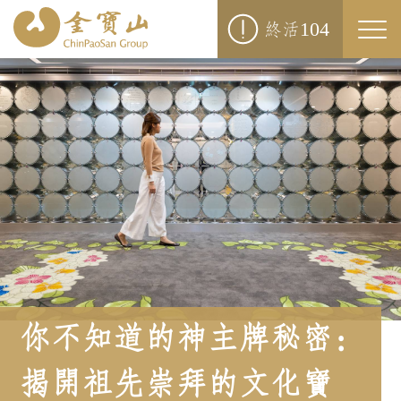
104
終活
Togg
navi
你不知道的神主牌秘密：
揭開祖先崇拜的文化寶