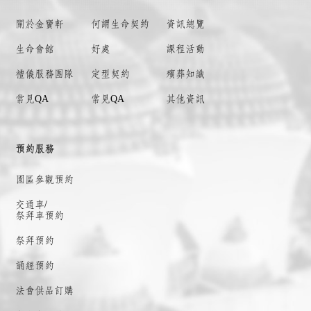
關於金寶軒
何謂
生命契約
資訊總覽
生命會館
好處
課程活動
禮儀服務團隊
定型契約
殯葬知識
常見QA
常見QA
其他資訊
預約服務
園區參觀預約
交通車/
祭拜車預約
祭拜預約
誦經預約
法會供品訂購