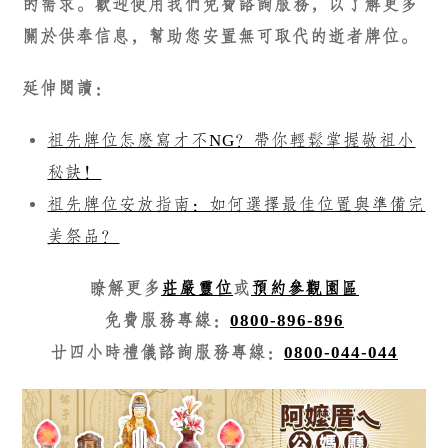
的需求。歡迎使用我們免費諮詢服務，以了解更多
關於供奉信息，幫助您安置無可取代的逝者牌位。
延伸閱讀：
祖先牌位怎麽寫才不NG？帶你輕鬆掌握敬祖小
秘訣！
祖先牌位安放指南：如何選擇最佳位置與準備完
美祭品？
瞭解更多
莊嚴靈位
或
預約參觀園區
免費服務專線：
0800-896-896
廿四小時禮儀諮詢服務專線：
0800-044-044