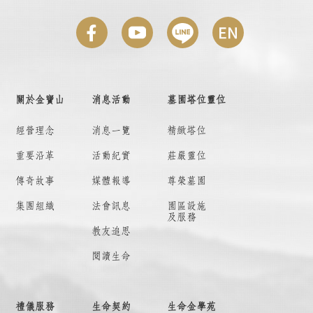
關於金寶山
消息活動
墓園塔位靈位
經營理念
消息一覽
精緻塔位
重要沿革
活動紀實
莊嚴靈位
傳奇故事
媒體報導
尊榮墓園
集團組織
法會訊息
園區設施
及服務
教友追思
閱讀生命
禮儀服務
生命契約
生命金學苑