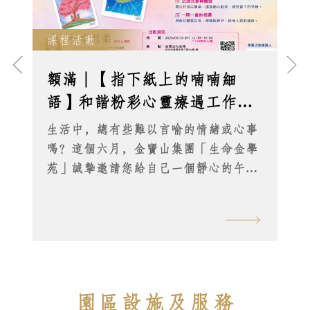
課程活動
額滿｜【指下紙上的喃喃細
語】和諧粉彩心靈療遇工作坊
｜2026/6/18｜卓君柔 諮商心理
生活中，總有些難以言喻的情緒或心事
師主授
嗎？這個六月，金寶山集團「生命金學
苑」誠摯邀請您給自己一個靜心的午
後。讓我們將指尖的溫度化作畫紙上的
溫柔，輕輕畫出屬於您的內在風景。 遇
見和諧粉彩：一趟探索內在的旅程 這場
工作坊不僅僅是繪畫，更是一次與自我
對話的靜心練習：
園區設施及服務