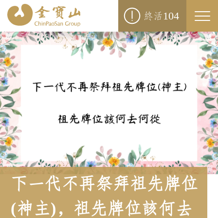
104
終活
Togg
navi
下一代不再祭拜祖先牌位
(神主)，祖先牌位該何去