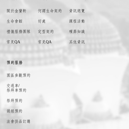
關於金寶軒
何謂
生命契約
資訊總覽
生命會館
好處
課程活動
禮儀服務團隊
定型契約
殯葬知識
常見QA
常見QA
其他資訊
預約服務
園區參觀預約
交通車/
祭拜車預約
祭拜預約
誦經預約
法會供品訂購