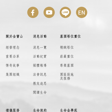
關於金寶山
消息活動
墓園塔位靈位
經營理念
消息一覽
精緻塔位
重要沿革
活動紀實
莊嚴靈位
傳奇故事
媒體報導
尊榮墓園
集團組織
法會訊息
園區設施
及服務
教友追思
閱讀生命
禮儀服務
生命契約
生命金學苑