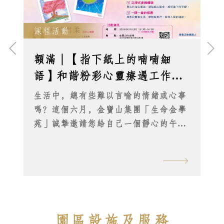
課程活動
額滿｜【指下紙上的喃喃細
語】和諧粉彩心靈療遇工作坊
｜2026/6/18｜卓君柔 諮商心理
生活中，總有些難以言喻的情緒或心事
師主授
嗎？這個六月，金寶山集團「生命金學
苑」誠摯邀請您給自己一個靜心的午
後。讓我們將指尖的溫度化作畫紙上的
溫柔，輕輕畫出屬於您的內在風景。 遇
見和諧粉彩：一趟探索內在的旅程 這場
工作坊不僅僅是繪畫，更是一次與自我
對話的靜心練習：
園區設施及服務